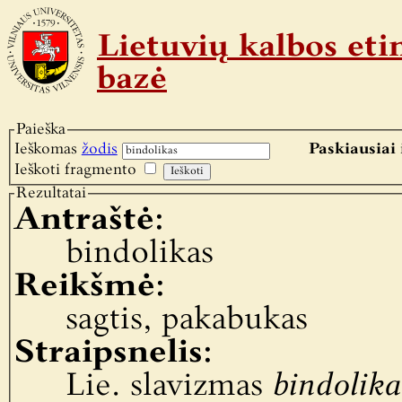
Lietuvių kalbos e
bazė
Paieška
Ieškomas
žodis
Paskiausiai 
Ieškoti fragmento
Rezultatai
Antraštė:
bindolikas
Reikšmė:
sagtis, pakabukas
Straipsnelis:
Lie. slavizmas
bindolika