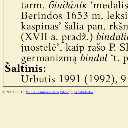
tarm.
бiндáлiк
‘medalis
Berindos 1653 m. lek
kaspinas’ šalia pan. rkš
(XVII a. pradž.)
bindali
juostelė’, kaip rašo P. S
germanizmą
bindał
‘t. p
Šaltinis:
Urbutis 1991 (1992)
, 9
© 2007–2012
Vilniaus universiteto
Filologijos fakultetas