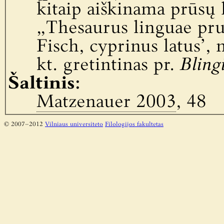
kitaip aiškinama prūsų 
„Thesaurus linguae pru
Fisch, cyprinus latus’, n
kt. gretintinas pr.
Bling
Šaltinis:
Matzenauer 2003
, 48
© 2007–2012
Vilniaus universiteto
Filologijos fakultetas