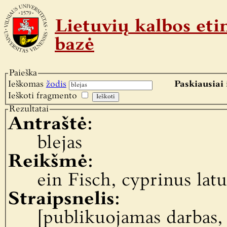
Lietuvių kalbos e
bazė
Paieška
Ieškomas
žodis
Paskiausiai 
Ieškoti fragmento
Rezultatai
Antraštė:
blejas
Reikšmė:
ein Fisch, cyprinus latu
Straipsnelis:
[publikuojamas darbas,