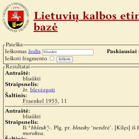
Lietuvių kalbos e
bazė
Paieška
Ieškomas
žodis
Paskiausiai 
Ieškoti fragmento
Rezultatai
Antraštė:
bliaũkti
Straipsnelis:
žr.
blevėzgoti
Šaltinis:
Fraenkel 1955
, 11
Antraštė:
bliaũkti
Straipsnelis:
Iš
*bhleukᵘ̯-
. Plg. pr.
bleusky
‘nendrė’. [Kilęs] iš
b
morokva
.