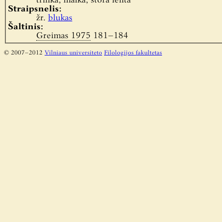
trinka, malka, stora lenta
Straipsnelis:
žr.
blukas
Šaltinis:
Greimas 1975
181–184
© 2007–2012
Vilniaus universiteto
Filologijos fakultetas