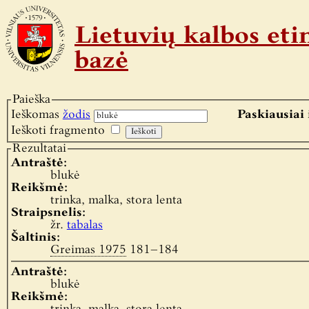
Lietuvių kalbos e
bazė
Paieška
Ieškomas
žodis
Paskiausiai 
Ieškoti fragmento
Rezultatai
Antraštė:
blukė
Reikšmė:
trinka, malka, stora lenta
Straipsnelis:
žr.
tabalas
Šaltinis:
Greimas 1975
181–184
Antraštė:
blukė
Reikšmė: