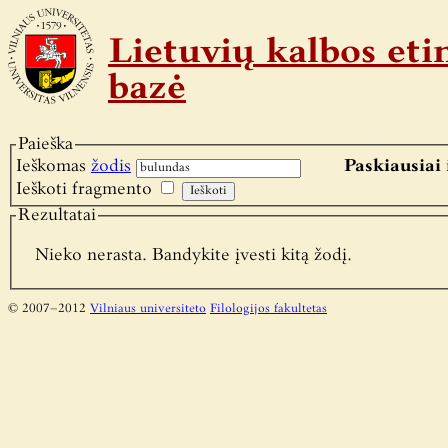
Lietuvių kalbos e
bazė
Paieška
Ieškomas
žodis
Paskiausiai 
Ieškoti fragmento
Rezultatai
Nieko nerasta. Bandykite įvesti kitą žodį.
© 2007–2012
Vilniaus universiteto
Filologijos fakultetas