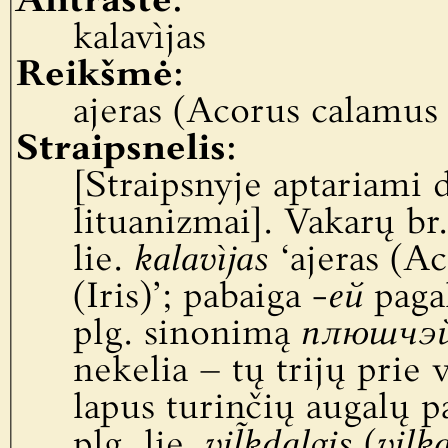
Antraštė:
kalavìjas
Reikšmė:
ajeras (Acorus calamus L
Straipsnelis:
[Straipsnyje aptariami 
lituanizmai]. Vakarų br
lie.
kalavìjas
‘ajeras (Ac
(Iris)’; pabaiga
-ей
pagal
plg. sinonimą
плюшчэ
nekelia – tų trijų prie
lapus turinčių augalų 
plg. lie.
vil̃kdalgis
(
vilka