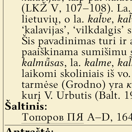
(LKŽ V, 107–108). La
lietuvių, o la.
kal̃ve
,
kal
‘kalavijas’, ‘vilkdalgis’ 
Šis pavadinimas turi ir 
paaiškinama sumišimu s
kalmū̃sas
, la.
kalme
,
kal
laikomi skoliniais iš vo
tarmėse (Grodno) yra
к
kurį V. Urbutis (Balt. 1
Šaltinis:
Топоров ПЯ
A–D, 16