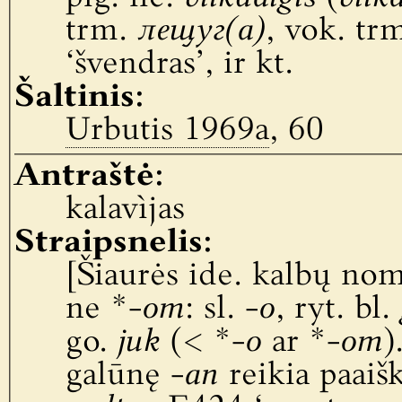
trm.
лещуг(а)
, vok. tr
‘švendras’, ir kt.
Šaltinis:
Urbutis 1969a
, 60
Antraštė:
kalavìjas
Straipsnelis:
[Šiaurės ide. kalbų nom
ne *-
om
: sl. -
o
, ryt. bl.
go.
juk
(< *-
o
ar *-
om
)
galūnę -
an
reikia paaišk