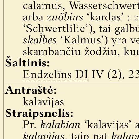
calamus, Wasserschwertl
arba
zuõbins
‘kardas’ :
‘Schwertlilie’), tai galbū
skal̃bes
‘Kalmus’) yra ve
skambančiu žodžiu, kur
Šaltinis:
Endzelīns DI
IV (2), 2
Antraštė:
kalavìjas
Straipsnelis:
Pr.
kalabian
‘kalavijas’ a
kalavìjas
, taip pat
kalavi