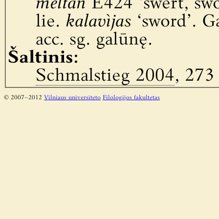
meltan
E424 ‘swert, swo
lie.
kalavìjas
‘sword’. G
acc. sg. galūnę.
Šaltinis:
Schmalstieg 2004
, 273
© 2007–2012
Vilniaus universiteto
Filologijos fakultetas