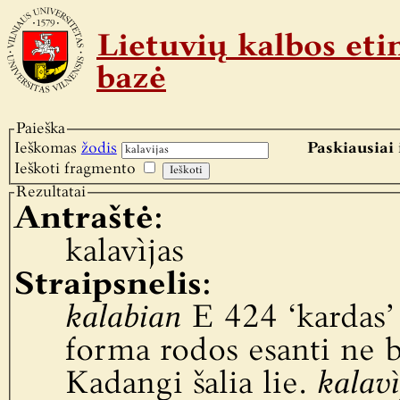
Lietuvių kalbos e
bazė
Paieška
Ieškomas
žodis
Paskiausiai 
Ieškoti fragmento
Rezultatai
Antraštė:
kalavìjas
Straipsnelis:
kalabian
E 424 ‘kardas’ [
forma rodos esanti ne ba
Kadangi šalia lie.
kalavì