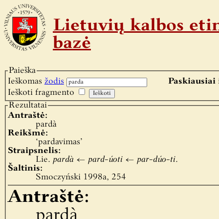
Lietuvių kalbos e
bazė
Paieška
Ieškomas
žodis
Paskiausiai 
Ieškoti fragmento
Rezultatai
Antraštė:
pardà
Reikšmė:
‘pardavimas’
Straipsnelis:
Lie.
pardà
←
pard-úoti
←
par-dúo-ti
.
Šaltinis:
Smoczyński 1998a, 254
Antraštė:
pardà