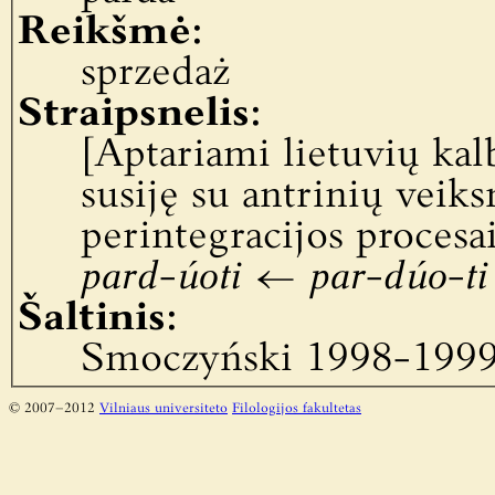
Reikšmė:
sprzedaż
Straipsnelis:
[Aptariami lietuvių kalb
susiję su antrinių veik
perintegracijos procesai
pard-úoti
←
par-dúo-ti
Šaltinis:
Smoczyński 1998-1999
© 2007–2012
Vilniaus universiteto
Filologijos fakultetas