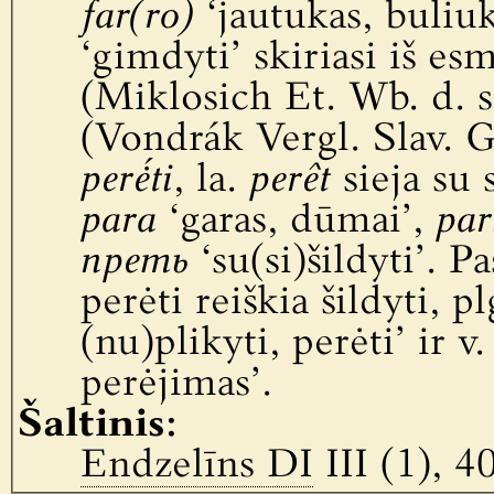
far(ro)
‘jautukas, buliuka
‘gimdyti’ skiriasi iš es
(Miklosich Et. Wb. d. s
(Vondrák Vergl. Slav. G
perė́ti
, la.
perêt
sieja su 
para
‘garas, dūmai’,
par
преть
‘su(si)šildyti’. P
perėti reiškia šildyti, p
(nu)plikyti, perėti’ ir v.
perėjimas’.
Šaltinis:
Endzelīns DI
III (1), 