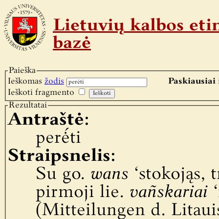
Lietuvių kalbos e
bazė
Paieška
Ieškomas
žodis
Paskiausiai 
Ieškoti fragmento
Rezultatai
Antraštė:
perė́ti
Straipsnelis:
Su go.
wans
‘stokojąs, t
pirmoji lie.
vañskariai
‘
(Mitteilungen d. Litauis