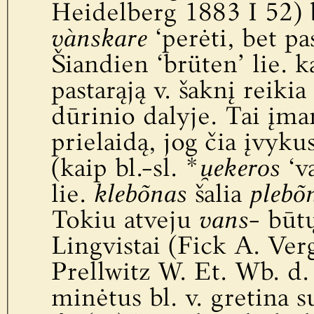
Heidelberg 1883 I 52) 
vànskare
‘perėti, bet pa
Šiandien ‘brüten’ lie. 
pastarąją v. šaknį reiki
dūrinio dalyje. Tai įm
prielaidą, jog čia įvyku
(kaip bl.-sl. *
u̯ekeros
‘va
lie.
klebõnas
šalia
plebõ
Tokiu atveju
vans-
būtų
Lingvistai (Fick A. Ver
Prellwitz W. Et. Wb. d. 
minėtus bl. v. gretina s