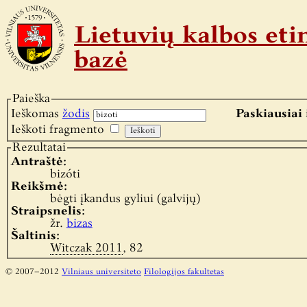
Lietuvių kalbos e
bazė
Paieška
Ieškomas
žodis
Paskiausiai 
Ieškoti fragmento
Rezultatai
Antraštė:
bizóti
Reikšmė:
bėgti įkandus gyliui (galvijų)
Straipsnelis:
žr.
bizas
Šaltinis:
Witczak 2011
, 82
© 2007–2012
Vilniaus universiteto
Filologijos fakultetas