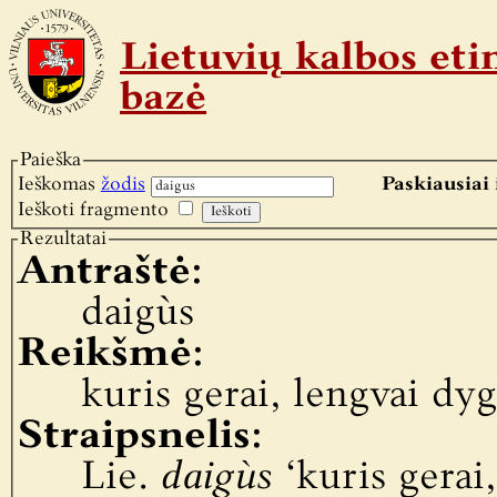
Lietuvių kalbos e
bazė
Paieška
Ieškomas
žodis
Paskiausiai 
Ieškoti fragmento
Rezultatai
Antraštė:
daigùs
Reikšmė:
kuris gerai, lengvai dyg
Straipsnelis:
Lie.
daigùs
‘kuris gerai