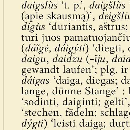
daigslùs
‘t. p.’,
daigšlùs
‘
(apie skausmą)’,
deigšlù
digùs
‘duriantis, aštrus;
turi juos pamatuojanči
(
dáĩgė
,
dáigýti
) ‘diegti, 
daigu
,
daidzu
(-
ĩju
,
daid
gewandt laufen’; plg. ir
dáigas
‘daiga, diegas; da
lange, dünne Stange’ : 
‘sodinti, daiginti; gelti’
‘stechen, fädeln; schlag
dýgti
) ‘leisti daigą; durt