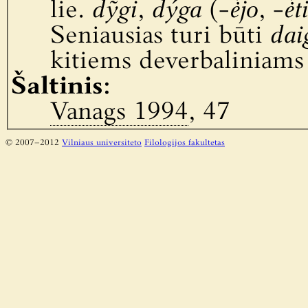
lie.
dỹgi
,
dýga
(-
ė́jo
, -
ė́t
Seniausias turi būti
dai
kitiems deverbaliniams
Šaltinis:
Vanags 1994
, 47
© 2007–2012
Vilniaus universiteto
Filologijos fakultetas