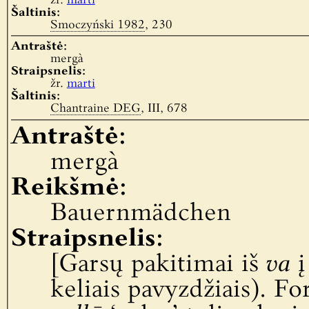
žr.
marti
Šaltinis:
Smoczyński 1982
, 230
Antraštė:
mergà
Straipsnelis:
žr.
marti
Šaltinis:
Chantraine DEG
, III, 678
Antraštė:
mergà
Reikšmė:
Bauernmädchen
Straipsnelis:
[Garsų pakitimai iš
va
keliais pavyzdžiais). F