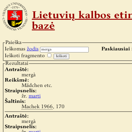
Lietuvių kalbos e
bazė
Paieška
Ieškomas
žodis
Paskiausiai 
Ieškoti fragmento
Rezultatai
Antraštė:
mergà
Reikšmė:
Mädchen etc.
Straipsnelis:
žr.
marti
Šaltinis:
Machek 1966
, 170
Antraštė:
mergà
Straipsnelis: