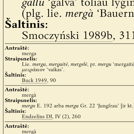
gallū
‘galva’ toliau lygi
(plg. lie.
mergà
‘Bauern
Šaltinis:
Smoczyński 1989b
, 31
Antraštė:
merga
Straipsnelis:
Lie.
merga
,
mergaitė
,
mergelė
, pr.
mergu
‘mergaitė’
μειράκιον
‘vaikas’.
Šaltinis:
Buck 1949
, 90
Antraštė:
mergà
Straipsnelis:
mergo
E. 192 arba
merga
Gr. 22 ‘Jungfrau’ [ir kt.]
Šaltinis:
Endzelīns DI
, IV (2), 260
Antraštė:
mergà