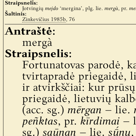
Straipsnelis:
Jotvingių
mejdo
‘mergina’, plg. lie.
mergà
, pr.
me
Šaltinis:
Zinkevičius 1985b
, 76
Antraštė:
mergà
Straipsnelis:
Fortunatovas parodė, k
tvirtapradė priegaidė, l
ir atvirkščiai: kur prūs
priegaidė, lietuvių kalb
(acc. sg.)
mērgan
– lie.
peñktas
, pr.
kīrdimai
– l
sg.)
saūnan
– lie.
sū́nų
,