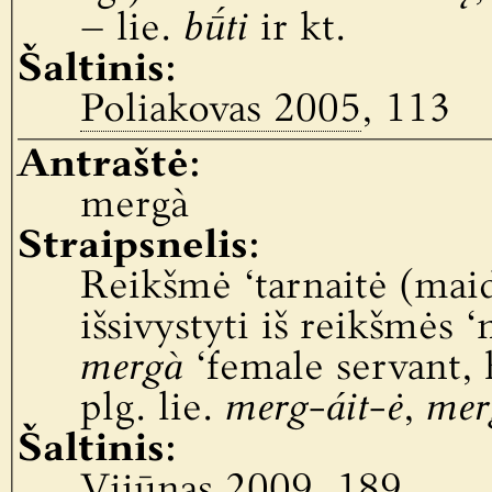
– lie.
bū́ti
ir kt.
Šaltinis:
Poliakovas 2005
, 113
Antraštė:
mergà
Straipsnelis:
Reikšmė ‘tarnaitė (maid
išsivystyti iš reikšmės ‘
mergà
‘female servant, 
plg. lie.
merg-áit-ė
,
mer
Šaltinis:
Vijūnas 2009
, 189