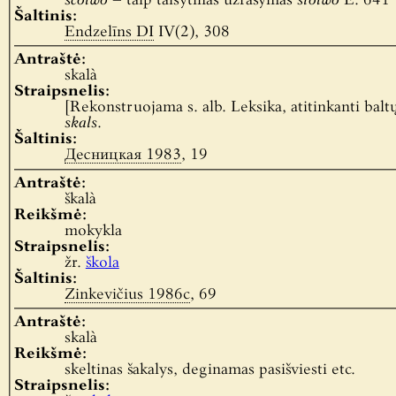
scolwo
– taip taisytinas užrašymas
stolwo
E. 641 ‘
Šaltinis:
Endzelīns DI
IV(2), 308
Antraštė:
skalà
Straipsnelis:
[Rekonstruojama s. alb. Leksika, atitinkanti balt
skals
.
Šaltinis:
Десницкая 1983
, 19
Antraštė:
škalà
Reikšmė:
mokykla
Straipsnelis:
žr.
škola
Šaltinis:
Zinkevičius 1986c
, 69
Antraštė:
skalà
Reikšmė:
skeltinas šakalys, deginamas pasišviesti etc.
Straipsnelis: