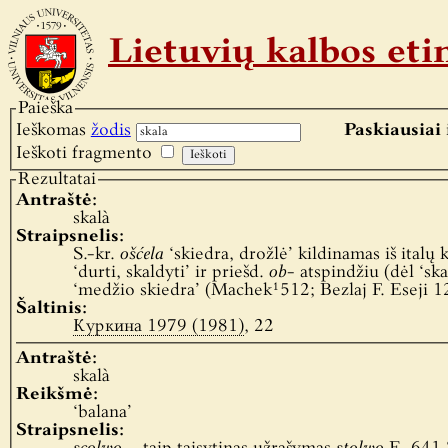
Lietuvių kalbos e
Paieška
Ieškomas
žodis
Paskiausiai 
Ieškoti fragmento
Rezultatai
Antraštė:
skalà
Straipsnelis:
S.-kr.
ošćela
‘skiedra, drožlė’ kildinamas iš italų k
‘durti, skaldyti’ ir priešd.
ob-
atspindžiu (dėl ‘ska
‘medžio skiedra’ (Machek¹512; Bezlaj F. Eseji 1
Šaltinis:
Куркина 1979 (1981)
, 22
Antraštė:
skalà
Reikšmė:
‘balana’
Straipsnelis: