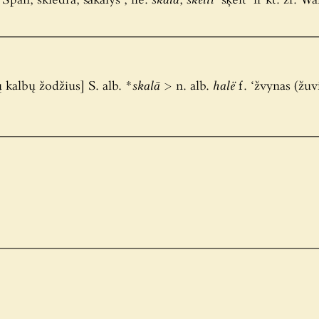
Span, skiedra, šakalys’; lie.
skalà
,
skélti
‘šķel̂t’ ir kt. žr. 
ų kalbų žodžius] S. alb.
*skalā
> n. alb.
halë
f. ‘žvynas (žuvi