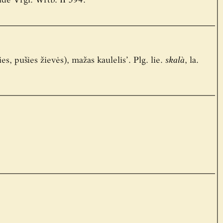
Walde Vrgl. Wrtb. II 594.
es, pušies žievės), mažas kaulelis’. Plg. lie.
skalà
, la.