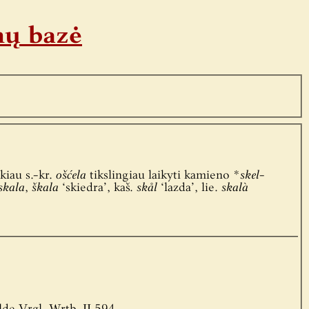
nų bazė
kiau s.-kr.
ošćela
tikslingiau laikyti kamieno
*skel-
skala
,
škala
‘skiedra’, kaš.
skål
‘lazda’, lie.
skalà