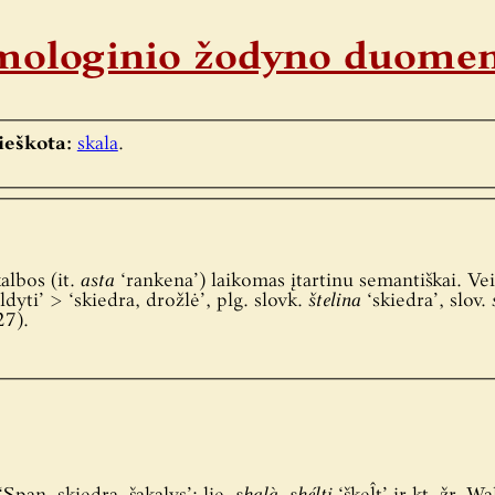
timologinio žodyno duome
ieškota:
skala
.
albos (it.
asta
‘rankena’) laikomas įtartinu semantiškai. Vei
ldyti’ > ‘skiedra, drožlė’, plg. slovk.
štelina
‘skiedra’, slov.
27).