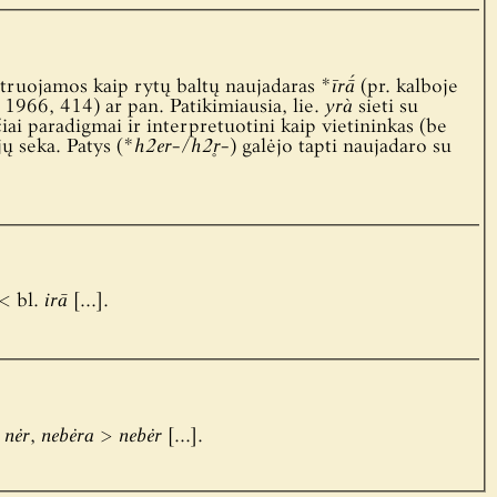
truojamos kaip rytų baltų naujadaras *
īrā́
(pr. kalboje
 1966, 414) ar pan. Patikimiausia, lie.
yrà
sieti su
čiai paradigmai ir interpretuotini kaip vietininkas (be
jų seka. Patys (*
h2er-
/
h2r̥-
) galėjo tapti naujadaro su
< bl.
irā
[…].
>
nėr
,
nebėra
>
nebėr
[…].