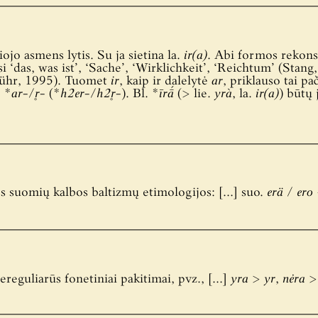
ojo asmens lytis. Su ja sietina la.
ir(a)
. Abi formos rekons
‘das, was ist’, ‘Sache’, ‘Wirklichkeit’, ‘Reichtum’ (Stang,
Lühr, 1995). Tuomet
ir
, kaip ir dalelytė
ar
, priklauso tai pa
. *
ar-
/
r̥-
(*
h2er-
/
h2r̥-
). Bl. *
īrā́
(> lie.
yrà
, la.
ir(a)
) būtų 
s suomių kalbos baltizmų etimologijos: […] suo.
erä
/
ero
reguliarūs fonetiniai pakitimai, pvz., […]
yra
>
yr
,
nėra