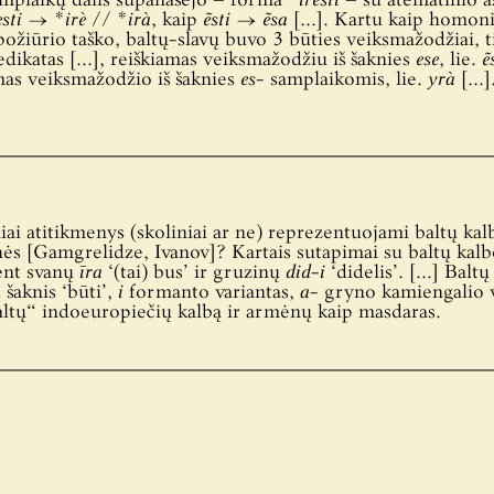
amplaikų dalis supanašėjo – forma *
irẽsti
– su atematinio a
esti
→ *
irè
// *
irà
, kaip
ẽsti
→
ẽsa
[…]. Kartu kaip homo
 požiūrio taško, baltų-slavų buvo 3 būties veiksmažodžiai, 
edikatas […], reiškiamas veiksmažodžiu iš šaknies
ese
, lie.
ẽ
amas veiksmažodžio iš šaknies
es-
samplaikomis, lie.
yrà
[…].
iai atitikmenys (skoliniai ar ne) reprezentuojami baltų kal
s [Gamgrelidze, Ivanov]? Kartais sutapimai su baltų kalbo
ūtent svanų
īra
‘(tai) bus’ ir gruzinų
did-i
‘didelis’. […] Baltų
šaknis ‘būti’,
i
formanto variantas,
a-
gryno kamiengalio vo
baltų“ indoeuropiečių kalbą ir armėnų kaip masdaras.