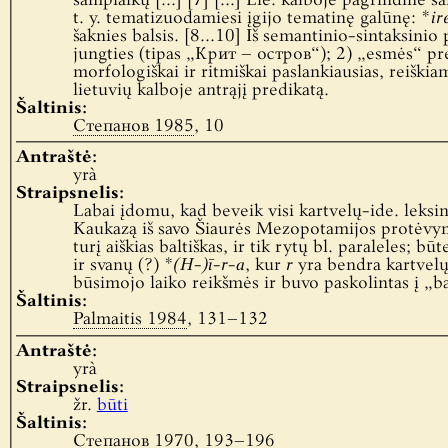
samplaikų […] [7] […] Lie. kalboje pagrindinė s
t. y. tematizuodamiesi įgijo tematinę galūnę: *
ir
šaknies balsis. [8...10] Iš semantinio-sintaksinio
jungties (tipas „Крит – остров“); 2) „esmės“ pr
morfologiškai ir ritmiškai paslankiausias, reiški
lietuvių kalboje antrąjį predikatą.
Šaltinis:
Степанов 1985
, 10
Antraštė:
yrà
Straipsnelis:
Labai įdomu, kad beveik visi kartvelų-ide. leksin
Kaukazą iš savo Šiaurės Mezopotamijos protėvynė
turį aiškias baltiškas, ir tik rytų bl. paraleles; b
ir svanų (?) *
(H-)ī-r-a
, kur
r
yra bendra kartvelų 
būsimojo laiko reikšmės ir buvo paskolintas į „
Šaltinis:
Palmaitis 1984
, 131–132
Antraštė:
yrà
Straipsnelis:
žr.
būti
Šaltinis:
Степанов 1970
, 193–196