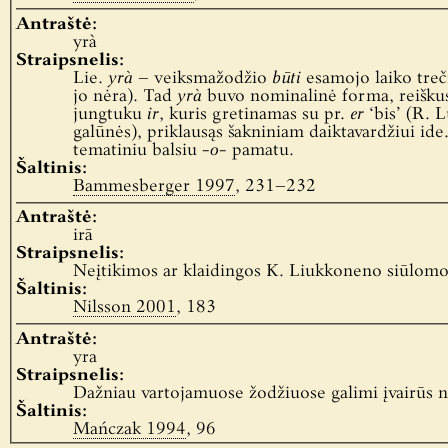
Antraštė:
yrà
Straipsnelis:
Lie.
yrà
– veiksmažodžio
būti
esamojo laiko treči
jo nėra). Tad
yrà
buvo nominalinė forma, reiškusi 
jungtuku
ir
, kuris gretinamas su pr.
er
‘bis’ (R. 
galūnės), priklausąs šakniniam daiktavardžiui ide
tematiniu balsiu
-o-
pamatu.
Šaltinis:
Bammesberger 1997
, 231–232
Antraštė:
irā
Straipsnelis:
Neįtikimos ar klaidingos K. Liukkoneno siūlomo
Šaltinis:
Nilsson 2001
, 183
Antraštė:
yra
Straipsnelis:
Dažniau vartojamuose žodžiuose galimi įvairūs ne
Šaltinis:
Mańczak 1994
, 96