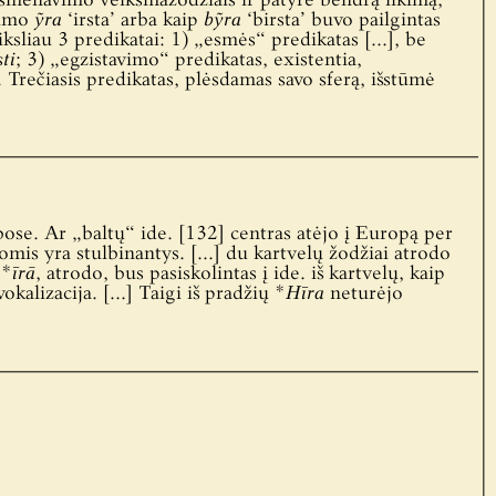
smenavimo veiksmažodžiais ir patyrė bendrą likimą,
nimo
ỹra
‘irsta’ arba kaip
bỹra
‘birsta’ buvo pailgintas
tiksliau 3 predikatai: 1) „esmės“ predikatas […], be
sti
; 3) „egzistavimo“ predikatas, existentia,
 Trečiasis predikatas, plėsdamas savo sferą, išstūmė
bose. Ar „baltų“ ide. [132] centras atėjo į Europą per
mis yra stulbinantys. […] du kartvelų žodžiai atrodo
 *
īrā
, atrodo, bus pasiskolintas į ide. iš kartvelų, kaip
kalizacija. […] Taigi iš pradžių *
Hīra
neturėjo