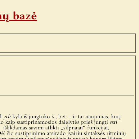
nų bazė
ad
yrà
kyla iš jungtuko
ir
, bet – ir tai naujumas, kurį
mo kaip sustiprinamosios dalelytės prieš jungtį
esti
 išlikdamas savimi atlikti „silpnajai“ funkcijai,
ėl šio sustiprinimo atsirado įvairių sintaksės ritminių