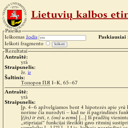
Lietuvių kalbos e
Paieška
Ieškomas
žodis
Paskiausiai 
Ieškoti fragmento
Rezultatai
Antraštė:
yrà
Straipsnelis:
žr.
ir
Šaltinis:
Топоров ПЯ
I–K, 65–67
Antraštė:
yrà
Straipsnelis:
[p. 4–6 apžvelgiamos bent 4 hipotezės apie
yrà
k
norime čia nurodyti – kad ne iš pagrindinės funkc
[
(jis) ir èsti
, r.
(он) и есть
] […] Iš pradžių vienint
„stipriajai“ funkcijai išreikšti gavo ritminį susti