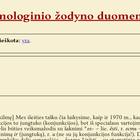
timologinio žodyno duome
ieškota:
yra
.
ilmę] Mes išeities tašku čia laikysime, kaip ir 1970 m., k
ijos to jungtuko (konjunkcijos), bet iš specialaus vartoji
elis būties veiksmažodis su šaknimi *
es-
– lie.
ẽsti
, r.
есть
–
prinimą
ir
(jungtuką), r.
и
(ne su jų konjunkcijos funkcija!). D